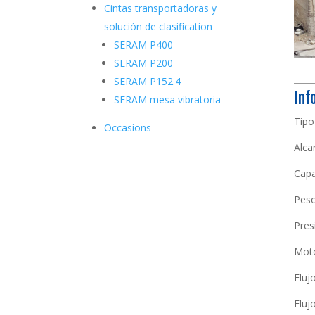
Cintas transportadoras y
solución de clasification
SERAM P400
SERAM P200
SERAM P152.4
Inf
SERAM mesa vibratoria
Tipo 
Occasions
Alca
Capa
Peso
Pres
Moto
Fluj
Fluj