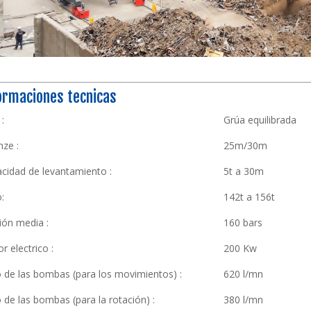
ormaciones tecnicas
:
Grúa equilibrada
nze :
25m/30m
cidad de levantamiento :
5t a 30m
:
142t a 156t
ión media :
160 bars
r electrico :
200 Kw
o de las bombas (para los movimientos) :
620 l/mn
o de las bombas (para la rotación) :
380 l/mn