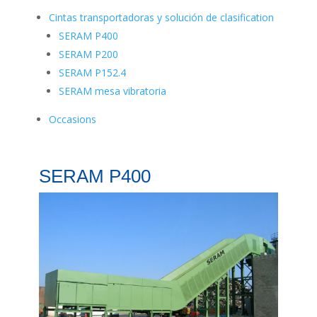
Cintas transportadoras y solución de clasification
SERAM P400
SERAM P200
SERAM P152.4
SERAM mesa vibratoria
Occasions
SERAM P400